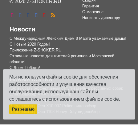
Скидки
© 2026 Z-SHOKER.RU
Гарантия
О магазине
Написать директору
Новости
С Международным Женским Днём 8 Марта уважаемые дамы!
С Новым 2020 Годом!
Приложение Z-SHOKER.RU
Отличные новости для жителей регионов и Московской
области!
С Днем Победы!
Мы используем файлы cookie для обеспечения
Новые статьи
работоспособности и улучшения качества
Как выбрать эффективный отпугиватель агрессивных собак
обслуживания, используя наш сайт вы
Электрошокер XMAN 910A обзор
соглашаетесь с использованием файлов cookie.
Краткий видеообзор электрошокера Оса WS 008 Кастет
Электрошокер Оса X10-007 Police видеообзор
Разрешаю
Электрошокер Оса 1108 Heavy Duty видеообзор