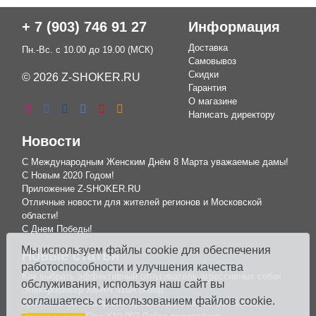
+ 7 (903) 746 91 27
Информация
Доставка
Пн.-Вс. с 10.00 до 19.00 (МСК)
Самовывоз
Скидки
© 2026 Z-SHOKER.RU
Гарантия
О магазине
Написать директору
Новости
С Международным Женским Днём 8 Марта уважаемые дамы!
С Новым 2020 Годом!
Приложение Z-SHOKER.RU
Отличные новости для жителей регионов и Московской
области!
С Днем Победы!
Мы используем файлы cookie для обеспечения
Новые статьи
работоспособности и улучшения качества
Как выбрать эффективный отпугиватель агрессивных собак
обслуживания, используя наш сайт вы
Электрошокер XMAN 910A обзор
соглашаетесь с использованием файлов cookie.
Краткий видеообзор электрошокера Оса WS 008 Кастет