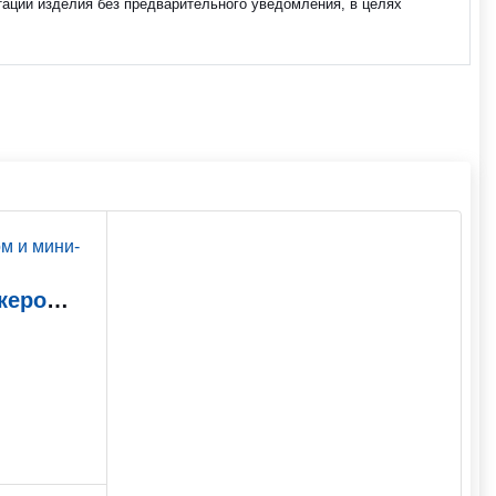
тации изделия без предварительного уведомления, в целях
Оса 008 Кастет с шокером и мини-фонариком