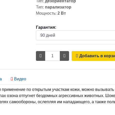
Тип:
дезориентатор
Тип:
парализатор
Мощность:
2 Вт
Гарантия:
Количество
Добавить в корз
а
Видео
 применение по открытым участкам кожи, можно вызывать 
запах озона отпугнет бездомных агрессивных животных. Шо
елях самообороны, ослепляя им нападающего, а также пол