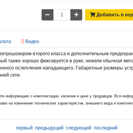
Количество
Добавить в ко
лата
Видео
ектрошокером второго класса и дополнительным предохран
ый также хорошо фиксируется в руке, нежели обычная мета
менного ослепления нападающего. Габаритные размеры устрой
ней сети.
йте информацию о комплектации, наличии и цене у продавцов. Вся инфор
раво на изменение технических характеристик, внешнего вида и комплек
первый
предыдущий
следующий
последний