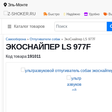
Эль-Монте
Быстро
Надёжно
Удобно
Вы
Каталог товаров
Самооборона
»
Отпугиватели собак
»
ЭкоСнайпер LS 977F
ЭКОСНАЙПЕР LS 977F
Код товара:
191011