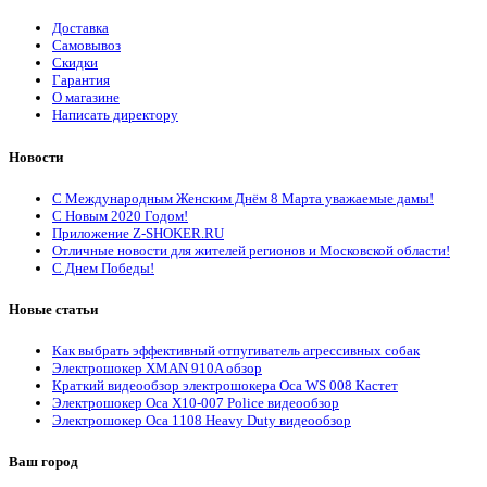
Доставка
Самовывоз
Скидки
Гарантия
О магазине
Написать директору
Новости
С Международным Женским Днём 8 Марта уважаемые дамы!
С Новым 2020 Годом!
Приложение Z-SHOKER.RU
Отличные новости для жителей регионов и Московской области!
С Днем Победы!
Новые статьи
Как выбрать эффективный отпугиватель агрессивных собак
Электрошокер XMAN 910A обзор
Краткий видеообзор электрошокера Оса WS 008 Кастет
Электрошокер Оса X10-007 Police видеообзор
Электрошокер Оса 1108 Heavy Duty видеообзор
Ваш город