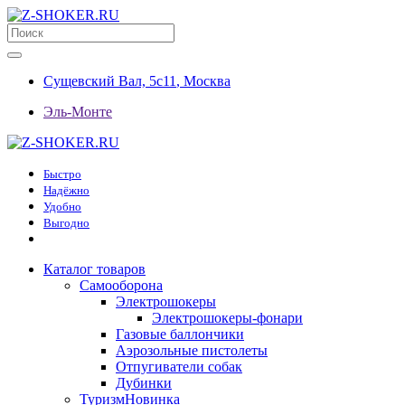
Сущевский Вал, 5с11
,
Москва
Эль-Монте
Быстро
Надёжно
Удобно
Выгодно
Каталог товаров
Самооборона
Электрошокеры
Электрошокеры-фонари
Газовые баллончики
Аэрозольные пистолеты
Отпугиватели собак
Дубинки
Туризм
Новинка