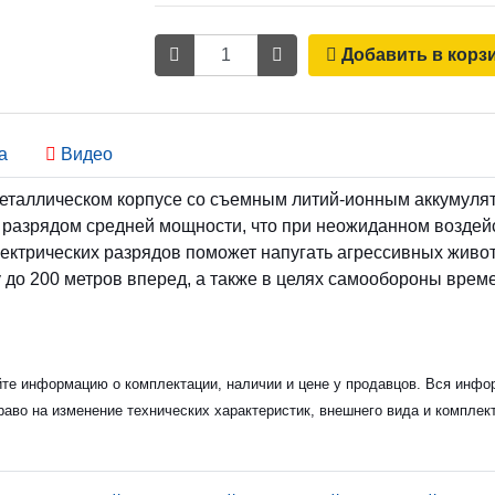
Количество
Добавить в корз
а
Видео
 металлическом корпусе со съемным литий-ионным аккумуля
разрядом средней мощности, что при неожиданном воздейс
ктрических разрядов поможет напугать агрессивных животн
у до 200 метров вперед, а также в целях самообороны вре
йте информацию о комплектации, наличии и цене у продавцов. Вся инфор
раво на изменение технических характеристик, внешнего вида и комплек