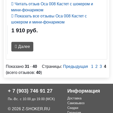
Читать отзыв Оса 008 Кастет с шокером и
мини-фонариком
Показать все отзывы Оса 008 Кастет с
шокером и мини-фонариком
1 910 руб.
Далее
Показано
31
-
40
Страницы:
Предыдущая
1
2
3
4
(всего отзывов:
40
)
+ 7 (903) 746 91 27
Информация
Доставка
Пн.-Вс. с 10.00 до 19.00 (МСК)
Самовывоз
Скидки
© 2026 Z-SHOKER.RU
Гарантия